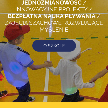
INNOWACYJNE PROJEKTY
/
BEZPŁATNA
NAUKA PŁYWANIA
/
ZAJĘCIA SZACHOWE ROZWIJAJĄCE
MYŚLENIE
O SZKOLE